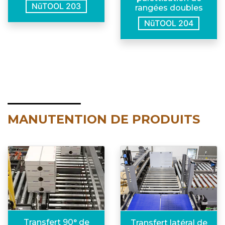
NūTOOL 203
rangées doubles
NūTOOL 204
MANUTENTION DE PRODUITS
Transfert 90° de
Transfert latéral de