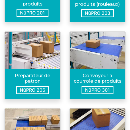
produits
produits (rouleaux)
NūPRO 201
NūPRO 203
Préparateur de
Convoyeur à
patron
courroie de produits
NūPRO 206
NūPRO 301