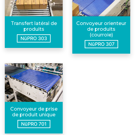
Transfert latéral de
Convoyeur orienteur
produits
de produits
(courroie)
NūPRO 303
NūPRO 307
Convoyeur de prise
de produit unique
NūPRO 701