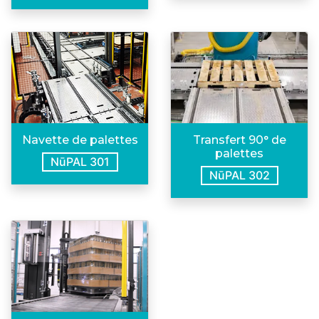
Navette de palettes
Transfert 90° de
palettes
NūPAL 301
NūPAL 302