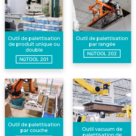
Outil de palettisation
Outil de palettisation
de produit unique ou
par rangée
double
NūTOOL 202
NūTOOL 201
Outil de palettisation
Outil vacuum de
par couche
palettisation de