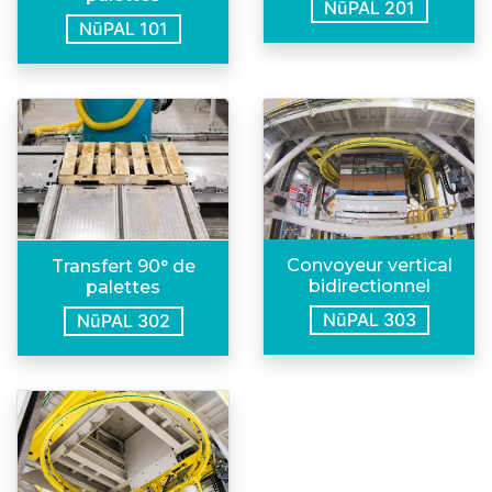
NūPAL 201
NūPAL 101
Convoyeur vertical
Transfert 90° de
bidirectionnel
palettes
NūPAL 303
NūPAL 302