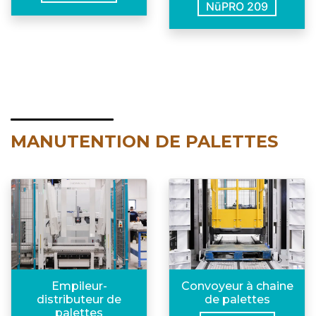
NūPRO 209
MANUTENTION DE PALETTES
Empileur-
Convoyeur à chaine
distributeur de
de palettes
palettes