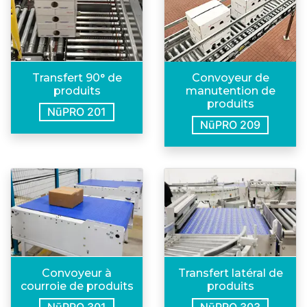
Transfert 90° de
Convoyeur de
produits
manutention de
produits
NūPRO 201
NūPRO 209
Convoyeur à
Transfert latéral de
courroie de produits
produits
NūPRO 301
NūPRO 303