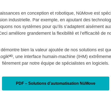
aissances en conception et robotique, NūMove est spécia
ion industrielle. Par exemple, en ajoutant des technolog
uquons nos systèmes pour qu’ils s’adaptent aisément aux 
eci améliore grandement la flexibilité et l’efficacité de 
i démontre bien la valeur ajoutée de nos solutions est q
ogikᴹᴰ, une interface humain-machine (IHM) extrêmeme
fièrement par notre équipe de spécialistes en logiciels.
PDF – Solutions d’automatisation NūMove