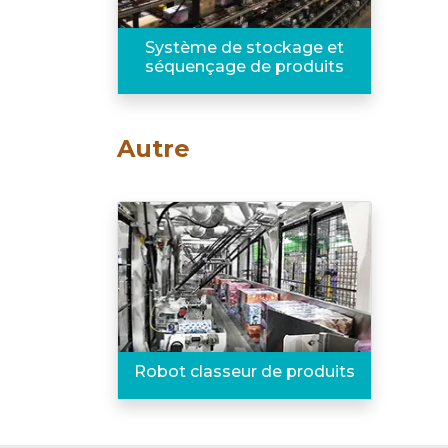
Système de stockage et
séquençage de produits
Autre
Robot classeur de produits