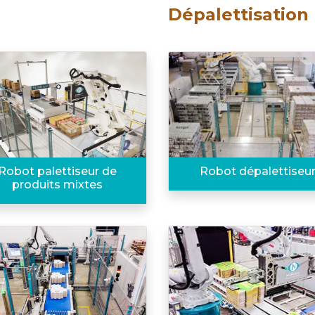
Dépalettisation
Robot palettiseur de
Robot dépalettiseu
produits mixtes