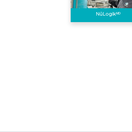
NūLogikᴹᴰ