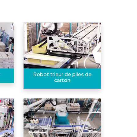
r
Robot trieur de piles de
carton