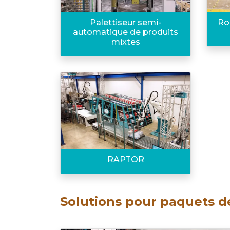
Palettiseur semi-
Ro
automatique de produits
mixtes
RAPTOR
Solutions pour paquets d