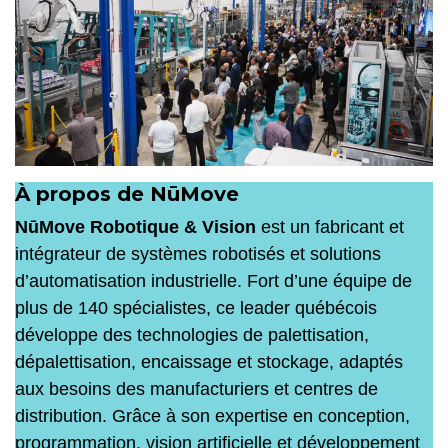
À propos de NūMove
NūMove Robotique & Vision
est un fabricant et
intégrateur de systèmes robotisés et solutions
d’automatisation industrielle. Fort d’une équipe de
plus de 140 spécialistes, ce leader québécois
développe des technologies de palettisation,
dépalettisation, encaissage et stockage, adaptés
aux besoins des manufacturiers et centres de
distribution. Grâce à son expertise en conception,
programmation, vision artificielle et développement